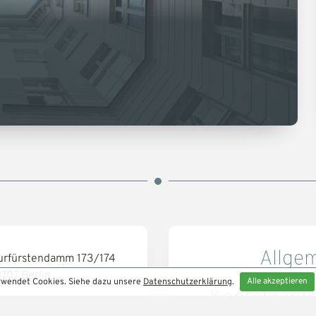
Allge
urfürstendamm 173/174
0707 Berlin
Alle akzeptieren
rwendet Cookies. Siehe dazu unsere
Datenschutzerklärung
.
Kontakt­anf
030 - 26 55 66 15