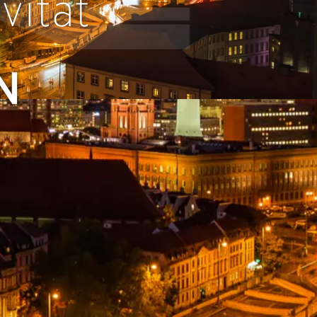
vität
N